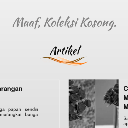
Artikel
arangan
C
M
M
ga papan sendiri
a merangkai bunga
Sa
ap