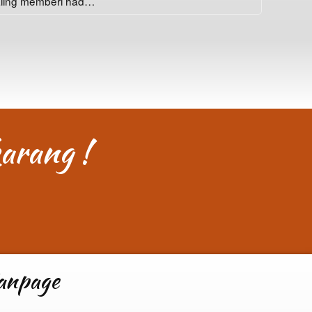
ling memberi had…
arang !
anpage