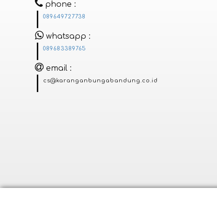
phone
089649727738
whatsapp
089683389765
email
cs@karanganbungabandung.co.id