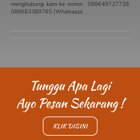
menghubungi kami ke nomor : 089649727738
089683389765 (Whatsapp) …
Tunggu Apa Lagi
Ayo Pesan Sekarang !
KLIK DISINI