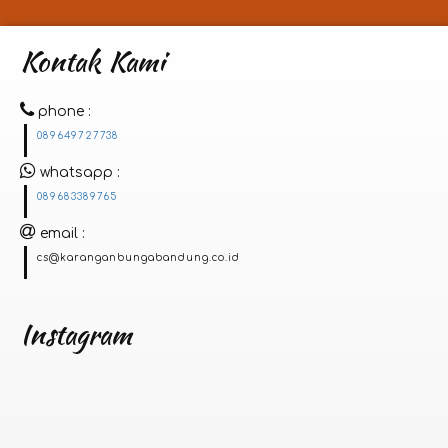
Kontak Kami
phone
089649727738
whatsapp
089683389765
email
cs@karanganbungabandung.co.id
Instagram