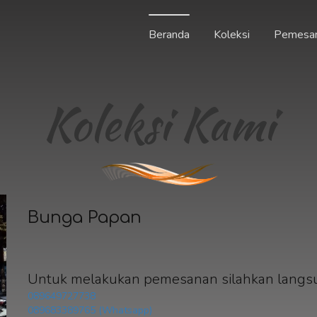
Beranda
Koleksi
Pemesa
Koleksi Kami
Bunga Papan
Untuk melakukan pemesanan silahkan langs
089649727738
089683389765 (Whatsapp)