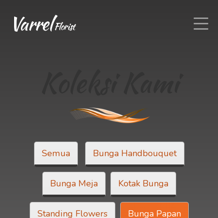
Varrel
Florist
Koleksi Kami
Semua
Bunga Handbouquet
Bunga Meja
Kotak Bunga
Standing Flowers
Bunga Papan