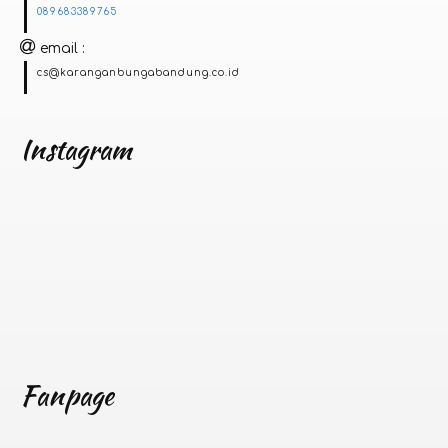
089683389765
email
cs@karanganbungabandung.co.id
Instagram
Fanpage